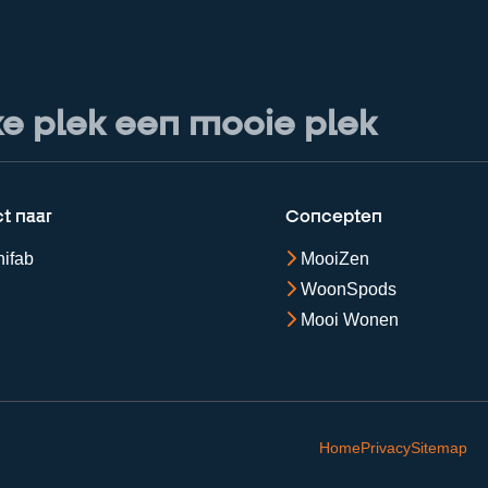
ke plek een mooie plek
ct naar
Concepten
ifab
MooiZen
WoonSpods
Mooi Wonen
Home
Privacy
Sitemap